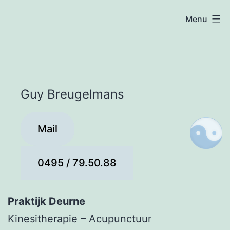
Ga
Kinesitherapie
Menu
naar
de
&
inhoud
Acupunctuur
Guy Breugelmans
Breugelmans
Mail
0495 / 79.50.88
Praktijk Deurne
Kinesitherapie – Acupunctuur