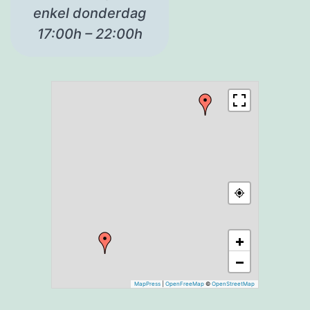
enkel donderdag
17:00h – 22:00h
+
−
MapPress
|
OpenFreeMap
©
OpenStreetMap